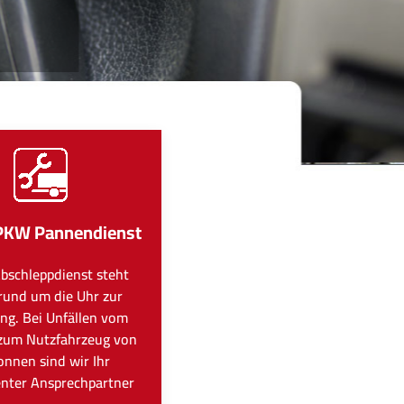
PKW Pannendienst
bschleppdienst steht
rund um die Uhr zur
ng. Bei Unfällen vom
zum Nutzfahrzeug von
onnen sind wir Ihr
nter Ansprechpartner