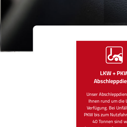
LKW + PK
Abschleppdie
Unser Abschleppdien
Ihnen rund um die 
Verfügung. Bei Unfä
PKW bis zum Nutzfah
40 Tonnen sind wi