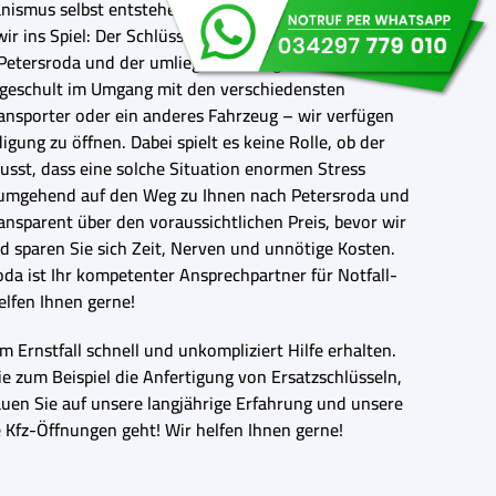
ismus selbst entstehen kann, ist oft erheblich und
 ins Spiel: Der Schlüsseldienst Petersroda ist Ihr
in Petersroda und der umliegenden Region, 24 Stunden
s geschult im Umgang mit den verschiedensten
ansporter oder ein anderes Fahrzeug – wir verfügen
ung zu öffnen. Dabei spielt es keine Rolle, ob der
usst, dass eine solche Situation enormen Stress
s umgehend auf den Weg zu Ihnen nach Petersroda und
ansparent über den voraussichtlichen Preis, bevor wir
d sparen Sie sich Zeit, Nerven und unnötige Kosten.
da ist Ihr kompetenter Ansprechpartner für Notfall-
elfen Ihnen gerne!
 Ernstfall schnell und unkompliziert Hilfe erhalten.
 zum Beispiel die Anfertigung von Ersatzschlüsseln,
auen Sie auf unsere langjährige Erfahrung und unsere
e Kfz-Öffnungen geht! Wir helfen Ihnen gerne!