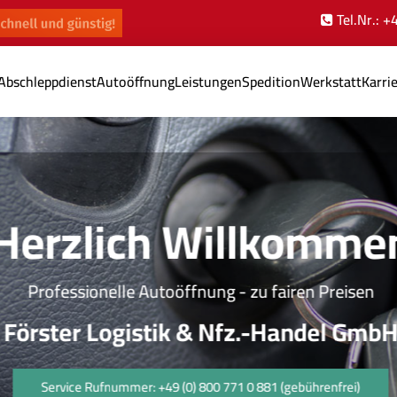
Tel.Nr.: 
Abschleppdienst
Autoöffnung
Leistungen
Spedition
Werkstatt
Karri
Herzlich Willkomme
Professionelle Autoöffnung - zu fairen Preisen
Förster Logistik & Nfz.-Handel GmbH
Service Rufnummer: +49 (0) 800 771 0 881 (gebührenfrei)