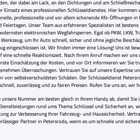
den, der dabei am Lack, an den Dichtungen und am Schließmechan
 Einsatz eines professionellen Schlüsseldienstes. Hier kommen wir
schnelle, professionelle und vor allem schonende Kfz-Öffnungen 
 Feiertagen. Unser Team aus erfahrenen Spezialisten ist besten
modernsten elektronischen Wegfahrsperren. Egal ob PKW, LKW, Tr
rkzeug, um Ihr Auto schnell, sicher und ohne jegliche Beschädig
ug eingeschlossen ist. Wir finden immer eine Lösung! Uns ist bew
uf eine schnelle Reaktionszeit. Nach Ihrem Anruf machen wir un
ste Einschätzung der Kosten, und vor Ort informieren wir Sie tr
genehmen Überraschungen. Vertrauen Sie auf unsere Expertise un
hr von selbstverschuldeten Schäden. Der Schlüsseldienst Petersro
chnell, zuverlässig und zu fairen Preisen. Rufen Sie uns an, wir h
e unsere Nummer am besten gleich in Ihrem Handy ab, damit Sie im
ienstleistungen rund ums Thema Schlüssel und Sicherheit an, wie
ung zur Verbesserung Ihrer Fahrzeug- und Haussicherheit. Vertr
verlässiger Partner in Petersroda, wenn es um schnelle und sicher