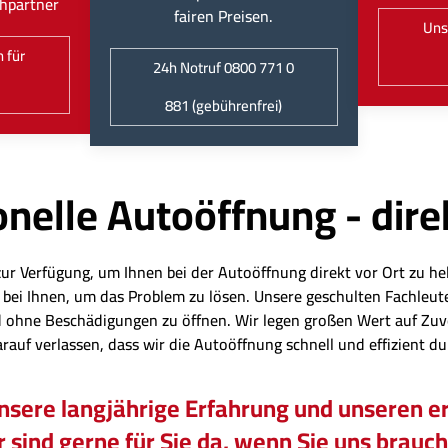
hpartner
fairen Preisen.
Uns
 für
24h Notruf 0800 771 0
881 (gebührenfrei)
nelle Autoöffnung - dire
zur Verfügung, um Ihnen bei der Autoöffnung direkt vor Ort zu hel
eit bei Ihnen, um das Problem zu lösen. Unsere geschulten Fachl
 ohne Beschädigungen zu öffnen. Wir legen großen Wert auf Zuv
arauf verlassen, dass wir die Autoöffnung schnell und effizient d
unsere langjährige Erfahrung und unseren er
 sind gerne für Sie da, wenn Sie uns brauc