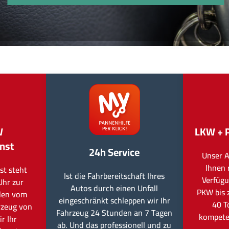
W
LKW + 
nst
24h Service
Unser A
Ihnen 
st steht
Ist die Fahrbereitschaft Ihres
Verfügu
Uhr zur
Autos durch einen Unfall
PKW bis 
llen vom
eingeschränkt schleppen wir Ihr
40 T
rzeug von
Fahrzeug 24 Stunden an 7 Tagen
kompete
r Ihr
ab. Und das professionell und zu