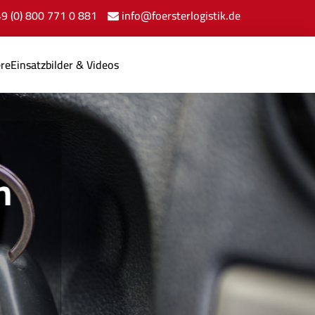
+49 (0) 800 771 0 881
info@foersterlogistik.de
ere
Einsatzbilder & Videos
n