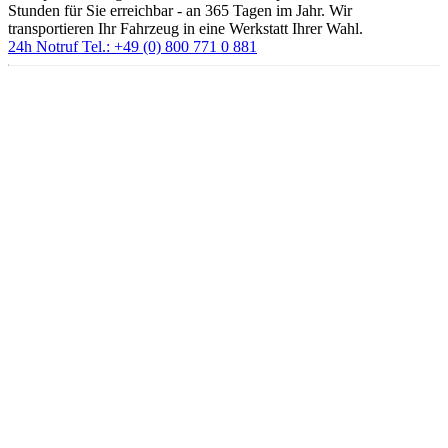
Transportfahrzeugen und unseren Servicespezialisten sind wir 24
Stunden für Sie erreichbar - an 365 Tagen im Jahr. Wir
transportieren Ihr Fahrzeug in eine Werkstatt Ihrer Wahl.
24h Notruf Tel.: +49 (0) 800 771 0 881
Mit unseren modernst ausgerüsteten Abschlepp- und
Transportfahrzeugen und unseren Servicespezialisten sind wir 24
Stunden für Sie erreichbar - an 365 Tagen im Jahr. Wir
transportieren Ihr Fahrzeug in eine Werkstatt Ihrer Wahl.
24h Notruf Tel.: +49 (0) 800 771 0 881
Ihr Partner für nationale und
internationale Transporte & Logistik
Wir sind ein zuverlässiges Transportunternehmen in Leipzig &
Umgebung. Es steht Ihnen stets ein erfahrenes und freundliches
Team zur Seite. Unsere Transportplanung verstehen wir als
logistische Präzisionsarbeit. Wir organisieren für Sie Ihren Transport
zu Ihrer Zufriedenheit.
Leistungsspektrum
Moderner Fuhrpark
Spezialverladungen
erforderliche Montagearbeiten
Transportberatung