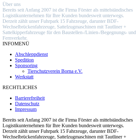
Niederlassung
Chemnitzer Straße 1
04289 Leipzig
Über uns
Bereits seit Anfang 2007 ist die Firma Förster als mittelständisches
Logistikunternehmen für Ihre Kunden bundesweit unterwegs.
Derzeit zählt unser Fuhrpark 15 Fahrzeuge, darunter BDF-
Wechselbrückenfahrzeuge, Sattelzugmaschinen mit Tautliner +
Sattelkipperfahrzeuge für den Baustellen-/Linien-/Begegnungs- und
Fernverkehr.
INFOMENÜ
Abschleppdienst
Spedition
Sponsoring
Tierschutzverein Borna e.V.
Werkstatt
RECHTLICHES
Barrierefreiheit
Datenschutz