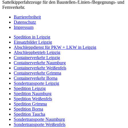
Impressum
Bereits seit Anfang 2007 ist die Firma Förster als mittelständisches
Logistikunternehmen für Ihre Kunden bundesweit unterwegs.
Derzeit zählt unser Fuhrpark 15 Fahrzeuge, darunter BDF-
Wechselbrückenfahrzeuge, Sattelzugmaschinen mit Tautliner +
Sattelkipperfahrzeuge für den Baustellen-/Linien-/Begegnungs- und
Fernverkehr.
Barrierefreiheit
Datenschutz
Impressum
Spedition in Leipzig
Einsatzbilder Leipzig
Abschleppdienst für PKW + LKW in Leipzig
Abschleppbetrieb Leipzig
Containerverkehr Leipzig
Containerverkehr Naumburg
Containerverkehr Weißenfels
Containerverkehr Grimma
Containerverkehr Borna
Sondertransporte Leipzig
Spedition Leipzig
Spedition Naumburg
Spedition Weißenfels