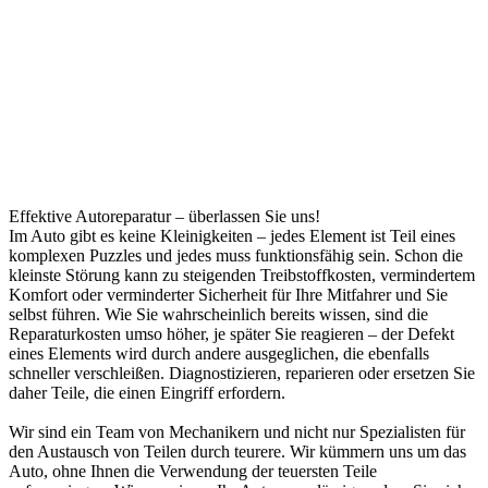
Transportplanung
Fahrzeugüberführungen
Einholung von Genehmigungen
Förster Logistik und Transport
Wenn es um termingerecht und professionell durchgeführte
Transporte, oder andere Speditionsaufträge geht, sind Sie bei uns
genau richtig.
Derzeit zählt unser Fuhrpark 15 Fahrzeuge, darunter BDF-
Wechselbrückenfahrzeuge, Sattelzugmaschinen mit Tautliner +
Sattelkipperfahrzeuge für den Linien-, Begegnungs- und
Fernverkehr.
Unseren Kunden stehen bis zu 30 eigenen Koffer bzw. Planen
Wechselbrücken kostenlos zur Verfügung
Effektive Autoreparatur – überlassen Sie uns!
Im Auto gibt es keine Kleinigkeiten – jedes Element ist Teil eines
komplexen Puzzles und jedes muss funktionsfähig sein. Schon die
kleinste Störung kann zu steigenden Treibstoffkosten, vermindertem
Komfort oder verminderter Sicherheit für Ihre Mitfahrer und Sie
selbst führen. Wie Sie wahrscheinlich bereits wissen, sind die
Reparaturkosten umso höher, je später Sie reagieren – der Defekt
eines Elements wird durch andere ausgeglichen, die ebenfalls
schneller verschleißen. Diagnostizieren, reparieren oder ersetzen Sie