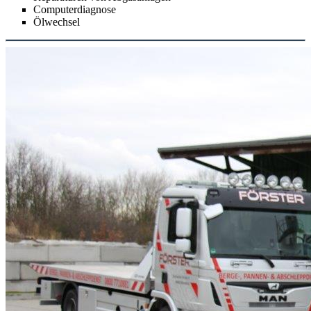
Reparaturen an der Aufhängung
Achsvermessung
Reifentausch
Reinigung der Autoklimaanlage
Reparaturen des Bremssystems
Reparaturen von Abgasanlagen
Computerdiagnose
Ölwechsel