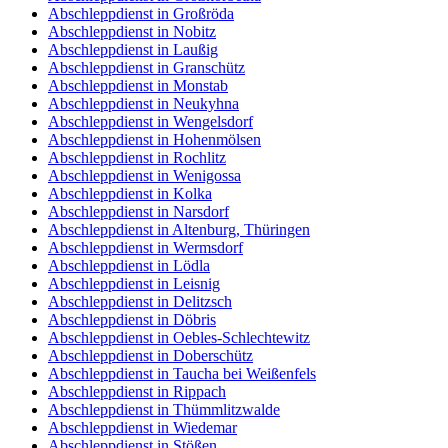
Abschleppdienst in Würchwitz
Abschleppdienst in Wöllnau
Abschleppdienst in Bockelwitz
Abschleppdienst in Battaune
Abschleppdienst in Dehlitz (Saale)
Abschleppdienst in Großkorbetha
Abschleppdienst in Großröda
Abschleppdienst in Nobitz
Abschleppdienst in Laußig
Abschleppdienst in Granschütz
Abschleppdienst in Monstab
Abschleppdienst in Neukyhna
Abschleppdienst in Wengelsdorf
Abschleppdienst in Hohenmölsen
Abschleppdienst in Rochlitz
Abschleppdienst in Wenigossa
Abschleppdienst in Kolka
Abschleppdienst in Narsdorf
Abschleppdienst in Altenburg, Thüringen
Abschleppdienst in Wermsdorf
Abschleppdienst in Lödla
Abschleppdienst in Leisnig
Abschleppdienst in Delitzsch
Abschleppdienst in Döbris
Abschleppdienst in Oebles-Schlechtewitz