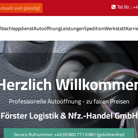
Tel.Nr.: 
Abschleppdienst
Autoöffnung
Leistungen
Spedition
Werkstatt
Karri
rzlich Willkommen
ofessionelle Autoöffnung - zu fairen Preisen
ster Logistik & Nfz.-Handel GmbH
Service Rufnummer: +49 (0) 800 771 0 881 (gebührenfrei)