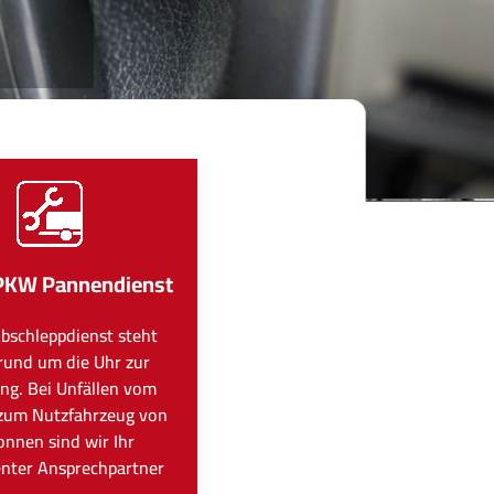
PKW Pannendienst
bschleppdienst steht
rund um die Uhr zur
ng. Bei Unfällen vom
zum Nutzfahrzeug von
onnen sind wir Ihr
nter Ansprechpartner