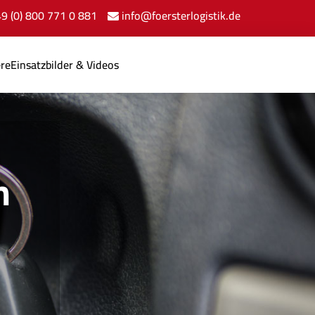
+49 (0) 800 771 0 881
info@foersterlogistik.de
ere
Einsatzbilder & Videos