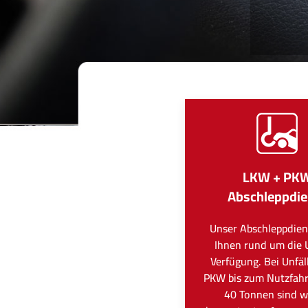
LKW + PK
Abschleppdie
Unser Abschleppdien
Ihnen rund um die 
Verfügung. Bei Unfä
PKW bis zum Nutzfah
40 Tonnen sind wi