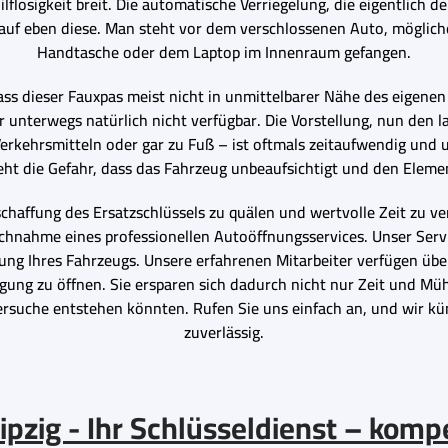
ilflosigkeit breit. Die automatische Verriegelung, die eigentlich
f auf eben diese. Man steht vor dem verschlossenen Auto, mögli
Handtasche oder dem Laptop im Innenraum gefangen.
dass dieser Fauxpas meist nicht in unmittelbarer Nähe des eigen
ieser unterwegs natürlich nicht verfügbar. Die Vorstellung, nun d
 Verkehrsmitteln oder gar zu Fuß – ist oftmals zeitaufwendig und
 die Gefahr, dass das Fahrzeug unbeaufsichtigt und den Element
ffung des Ersatzschlüssels zu quälen und wertvolle Zeit zu verlie
uchnahme eines professionellen Autoöffnungsservices. Unser Serv
ung Ihres Fahrzeugs. Unsere erfahrenen Mitarbeiter verfügen übe
ng zu öffnen. Sie ersparen sich dadurch nicht nur Zeit und Müh
rsuche entstehen könnten. Rufen Sie uns einfach an, und wir k
zuverlässig.
pzig - Ihr Schlüsseldienst – komp