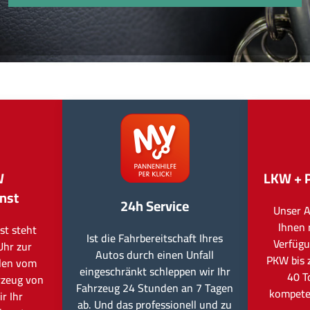
W
LKW + 
nst
24h Service
Unser A
Ihnen 
st steht
Ist die Fahrbereitschaft Ihres
Verfügu
Uhr zur
Autos durch einen Unfall
PKW bis 
llen vom
eingeschränkt schleppen wir Ihr
40 T
rzeug von
Fahrzeug 24 Stunden an 7 Tagen
kompete
r Ihr
ab. Und das professionell und zu