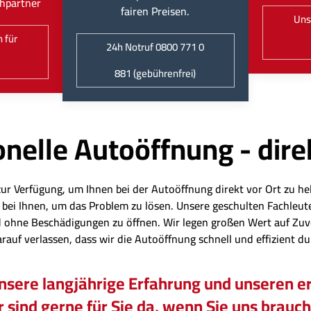
hpartner
fairen Preisen.
Uns
 für
24h Notruf 0800 771 0
881 (gebührenfrei)
nelle Autoöffnung - dire
zur Verfügung, um Ihnen bei der Autoöffnung direkt vor Ort zu hel
eit bei Ihnen, um das Problem zu lösen. Unsere geschulten Fachl
 ohne Beschädigungen zu öffnen. Wir legen großen Wert auf Zuv
arauf verlassen, dass wir die Autoöffnung schnell und effizient d
unsere langjährige Erfahrung und unseren er
 sind gerne für Sie da, wenn Sie uns brauc