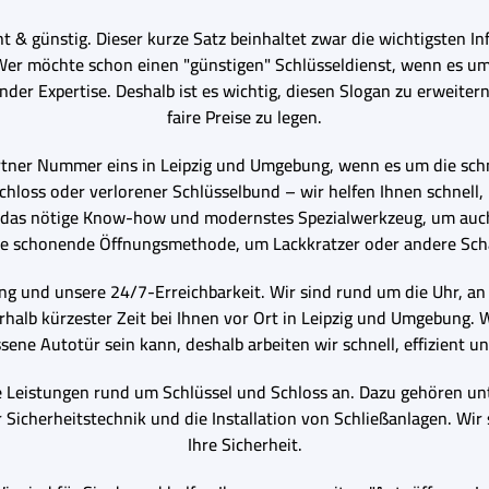
t & günstig. Dieser kurze Satz beinhaltet zwar die wichtigsten In
Wer möchte schon einen "günstigen" Schlüsseldienst, wenn es um
nder Expertise. Deshalb ist es wichtig, diesen Slogan zu erweite
faire Preise zu legen.
artner Nummer eins in Leipzig und Umgebung, wenn es um die schn
chloss oder verlorener Schlüsselbund – wir helfen Ihnen schnell
r das nötige Know-how und modernstes Spezialwerkzeug, um auc
ine schonende Öffnungsmethode, um Lackkratzer oder andere Sc
ung und unsere 24/7-Erreichbarkeit. Wir sind rund um die Uhr, an
rhalb kürzester Zeit bei Ihnen vor Ort in Leipzig und Umgebung. 
sene Autotür sein kann, deshalb arbeiten wir schnell, effizient un
 Leistungen rund um Schlüssel und Schloss an. Dazu gehören unt
Sicherheitstechnik und die Installation von Schließanlagen. Wir
Ihre Sicherheit.