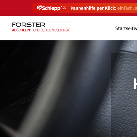
Startseite
He
Pr
För