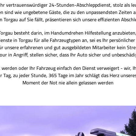
 Ihr vertrauenswürdiger 24-Stunden-Abschleppdienst, stolz als l
en sind wie ungebetene Gäste, die zu den unpassendsten Zeiten a
Torgau auf Sie fällt, präsentieren sich unsere effizienten Abschl
orgau besteht darin, im Handumdrehen Hilfestellung anzubieten,
ste in Torgau für alle Fahrzeugtypen an, sei es Ihr persönliche
ür unsere erfahrenen und gut ausgebildeten Mitarbeiter kein Str
r in Angriff, stellen sicher, dass Ihr Auto sicher und unbeschäd
 werden oder Ihr Fahrzeug einfach den Dienst verweigert - wir, Ih
für Tag, zu jeder Stunde, 365 Tage im Jahr schlägt das Herz unseres
Moment der Not nie allein gelassen werden