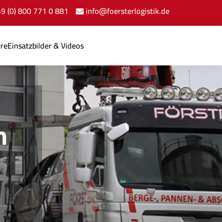
+49 (0) 800 771 0 881
info@foersterlogistik.de
ere
Einsatzbilder & Videos
n