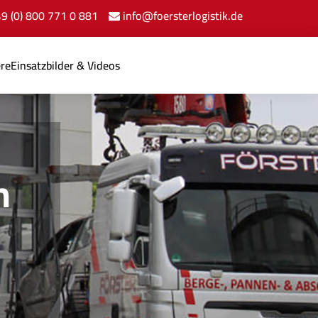
+49 (0) 800 771 0 881
info@foersterlogistik.de
ere
Einsatzbilder & Videos
n