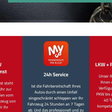
W
LKW + 
nst
24h Service
Unser A
Ihnen 
st steht
Ist die Fahrbereitschaft Ihres
Verfügu
Uhr zur
Autos durch einen Unfall
PKW bis 
llen vom
eingeschränkt schleppen wir Ihr
40 T
rzeug von
Fahrzeug 24 Stunden an 7 Tagen
kompete
r Ihr
ab. Und das professionell und zu