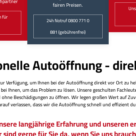
hpartner
fairen Preisen.
Uns
 für
24h Notruf 0800 771 0
881 (gebührenfrei)
nelle Autoöffnung - dire
zur Verfügung, um Ihnen bei der Autoöffnung direkt vor Ort zu hel
eit bei Ihnen, um das Problem zu lösen. Unsere geschulten Fachl
 ohne Beschädigungen zu öffnen. Wir legen großen Wert auf Zuv
arauf verlassen, dass wir die Autoöffnung schnell und effizient d
unsere langjährige Erfahrung und unseren er
 sind gerne für Sie da, wenn Sie uns brauc