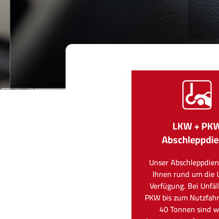
LKW + PK
Abschleppdie
Unser Abschleppdien
Ihnen rund um die 
Verfügung. Bei Unfä
PKW bis zum Nutzfah
40 Tonnen sind wi