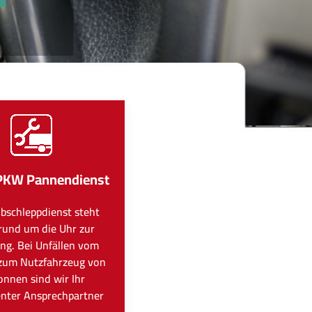
PKW Pannendienst
bschleppdienst steht
rund um die Uhr zur
ng. Bei Unfällen vom
zum Nutzfahrzeug von
onnen sind wir Ihr
nter Ansprechpartner