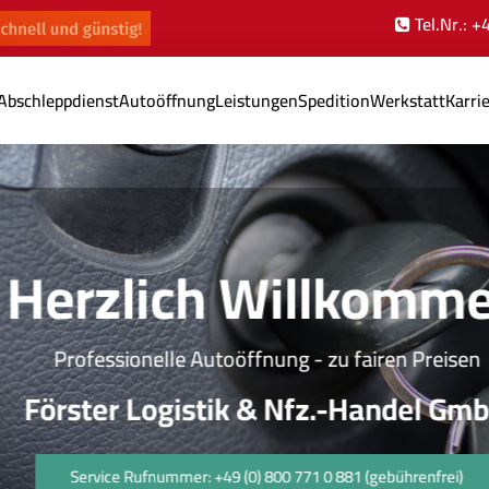
Tel.Nr.: 
Abschleppdienst
Autoöffnung
Leistungen
Spedition
Werkstatt
Karri
Herzlich Willkomme
Professionelle Autoöffnung - zu fairen Preisen
Förster Logistik & Nfz.-Handel GmbH
Service Rufnummer: +49 (0) 800 771 0 881 (gebührenfrei)