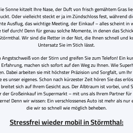
die Sonne kitzelt Ihre Nase, der Duft von frisch gemähtem Gras li
t. Oder vielleicht steckt er ja im Zündschloss fest, während die 
te Ausflug, das wichtige Meeting, der Einkauf – alles scheint in w
ief durch! Denn für genau solche Momente, in denen das Schicksal
törmthal. Wir sind die Retter in der Not, die Ihnen schnell und 
Untersatz Sie im Stich lässt.
Angstschweiß von der Stirn und greifen Sie zum Telefon! Ein kur
r Erfahrung, machen sich sofort auf den Weg zu Ihnen. Wie Super
ien. Dabei arbeiten sie mit höchster Präzision und Sorgfalt, um I
re es unser eigenes. Schon nach kürzester Zeit hören Sie das erlö
n breitet sich auf Ihrem Gesicht aus. Der Albtraum ist vorbei, und
r der Großeinkauf im Supermarkt – mit uns als Ihrem Partner für
erne! Denn wir wissen: Ein verschlossenes Auto ist mehr als nur e
die wir so schnell wie möglich beheben.
Stressfrei wieder mobil in Störmthal: