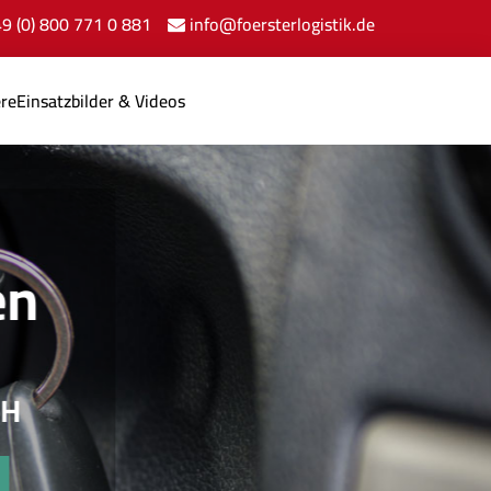
+49 (0) 800 771 0 881
info@foersterlogistik.de
ere
Einsatzbilder & Videos
n