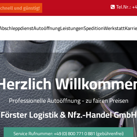
Tel.Nr.: 
Abschleppdienst
Autoöffnung
Leistungen
Spedition
Werkstatt
Karri
Herzlich Willkomme
Professionelle Autoöffnung - zu fairen Preisen
Förster Logistik & Nfz.-Handel GmbH
Service Rufnummer: +49 (0) 800 771 0 881 (gebührenfrei)