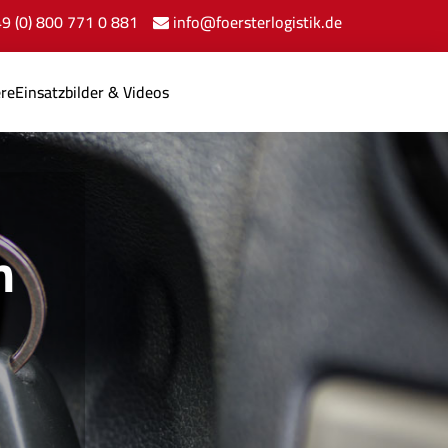
+49 (0) 800 771 0 881
info@foersterlogistik.de
ere
Einsatzbilder & Videos
n