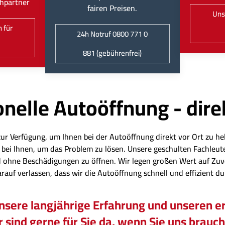
hpartner
fairen Preisen.
Uns
 für
24h Notruf 0800 771 0
881 (gebührenfrei)
nelle Autoöffnung - dire
zur Verfügung, um Ihnen bei der Autoöffnung direkt vor Ort zu hel
eit bei Ihnen, um das Problem zu lösen. Unsere geschulten Fachl
 ohne Beschädigungen zu öffnen. Wir legen großen Wert auf Zuv
arauf verlassen, dass wir die Autoöffnung schnell und effizient d
unsere langjährige Erfahrung und unseren er
 sind gerne für Sie da, wenn Sie uns brauc