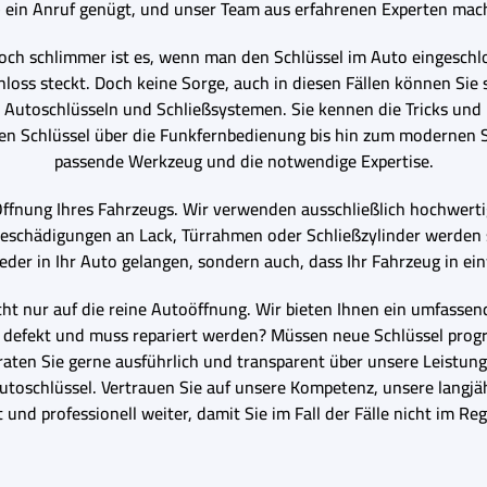
– ein Anruf genügt, und unser Team aus erfahrenen Experten mach
 Noch schlimmer ist es, wenn man den Schlüssel im Auto eingeschlo
oss steckt. Doch keine Sorge, auch in diesen Fällen können Sie si
n Autoschlüsseln und Schließsystemen. Sie kennen die Tricks und 
n Schlüssel über die Funkfernbedienung bis hin zum modernen S
passende Werkzeug und die notwendige Expertise.
Öffnung Ihres Fahrzeugs. Wir verwenden ausschließlich hochwerti
 Beschädigungen an Lack, Türrahmen oder Schließzylinder werden 
ieder in Ihr Auto gelangen, sondern auch, dass Ihr Fahrzeug in ei
nicht nur auf die reine Autoöffnung. Wir bieten Ihnen ein umfass
sel defekt und muss repariert werden? Müssen neue Schlüssel pro
eraten Sie gerne ausführlich und transparent über unsere Leistunge
Autoschlüssel. Vertrauen Sie auf unsere Kompetenz, unsere langj
t und professionell weiter, damit Sie im Fall der Fälle nicht im R