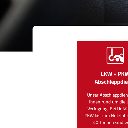
LKW + PK
Abschleppdie
Unser Abschleppdien
Ihnen rund um die 
Verfügung. Bei Unfä
PKW bis zum Nutzfah
40 Tonnen sind wi