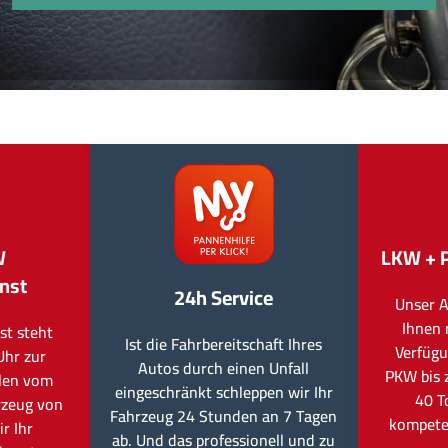
W
LKW + 
nst
24h Service
Unser A
Ihnen 
st steht
Ist die Fahrbereitschaft Ihres
Verfügu
Uhr zur
Autos durch einen Unfall
PKW bis 
llen vom
eingeschränkt schleppen wir Ihr
40 T
rzeug von
Fahrzeug 24 Stunden an 7 Tagen
kompete
r Ihr
ab. Und das professionell und zu