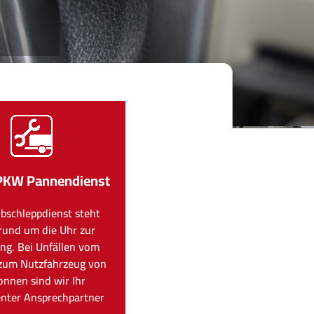
PKW Pannendienst
bschleppdienst steht
rund um die Uhr zur
ng. Bei Unfällen vom
zum Nutzfahrzeug von
onnen sind wir Ihr
nter Ansprechpartner