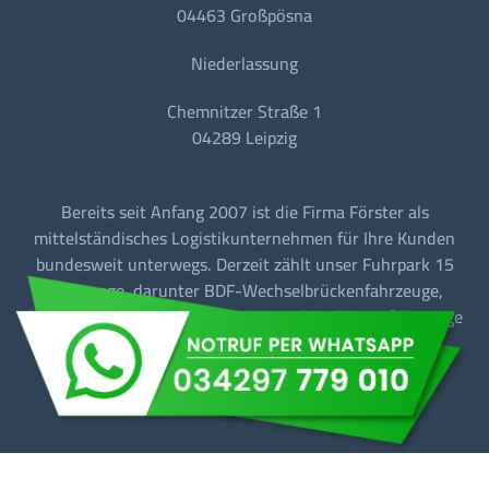
04463 Großpösna
Niederlassung
Chemnitzer Straße 1
04289 Leipzig
Bereits seit Anfang 2007 ist die Firma Förster als
mittelständisches Logistikunternehmen für Ihre Kunden
bundesweit unterwegs. Derzeit zählt unser Fuhrpark 15
Fahrzeuge, darunter BDF-Wechselbrückenfahrzeuge,
Sattelzugmaschinen mit Tautliner + Sattelkipperfahrzeuge
für den Baustellen-/Linien-/Begegnungs- und
Fernverkehr.
Barrierefreiheit
Datenschutz
Impressum