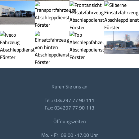
Rufen Sie uns an
Tel.: 034297 77 90 111
Fax: 034297 77 90 113
Öffnungszeiten
Mo. - Fr. 08:00 -17:00 Uhr