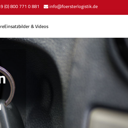
+49 (0) 800 771 0 881
info@foersterlogistik.de
ere
Einsatzbilder & Videos
n