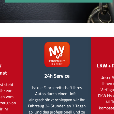
W
LKW + 
nst
24h Service
Unser A
Ihnen 
st steht
Ist die Fahrbereitschaft Ihres
Verfügu
Uhr zur
Autos durch einen Unfall
PKW bis 
llen vom
eingeschränkt schleppen wir Ihr
40 T
rzeug von
Fahrzeug 24 Stunden an 7 Tagen
kompete
r Ihr
ab. Und das professionell und zu