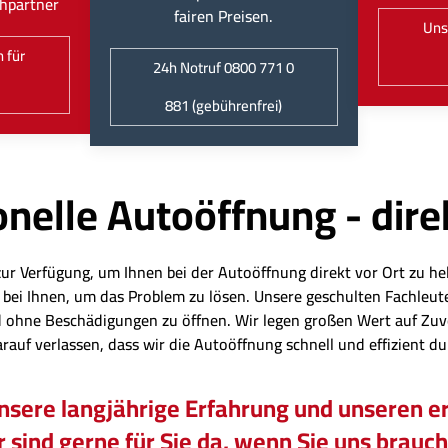
hpartner
fairen Preisen.
Uns
 für
24h Notruf 0800 771 0
881 (gebührenfrei)
nelle Autoöffnung - dire
zur Verfügung, um Ihnen bei der Autoöffnung direkt vor Ort zu hel
eit bei Ihnen, um das Problem zu lösen. Unsere geschulten Fachl
 ohne Beschädigungen zu öffnen. Wir legen großen Wert auf Zuv
arauf verlassen, dass wir die Autoöffnung schnell und effizient d
unsere langjährige Erfahrung und unseren er
 sind gerne für Sie da, wenn Sie uns brauc