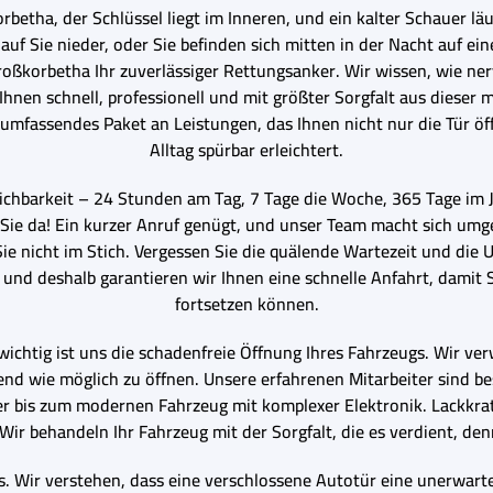
betha, der Schlüssel liegt im Inneren, und ein kalter Schauer l
 auf Sie nieder, oder Sie befinden sich mitten in der Nacht auf 
roßkorbetha Ihr zuverlässiger Rettungsanker. Wir wissen, wie ner
Ihnen schnell, professionell und mit größter Sorgfalt aus dieser 
n umfassendes Paket an Leistungen, das Ihnen nicht nur die Tür ö
Alltag spürbar erleichtert.
eichbarkeit – 24 Stunden am Tag, 7 Tage die Woche, 365 Tage im J
ie da! Ein kurzer Anruf genügt, und unser Team macht sich umge
e nicht im Stich. Vergessen Sie die quälende Wartezeit und die 
, und deshalb garantieren wir Ihnen eine schnelle Anfahrt, damit
fortsetzen können.
 wichtig ist uns die schadenfreie Öffnung Ihres Fahrzeugs. Wir v
nd wie möglich zu öffnen. Unsere erfahrenen Mitarbeiter sind be
 bis zum modernen Fahrzeug mit komplexer Elektronik. Lackkratz
ir behandeln Ihr Fahrzeug mit der Sorgfalt, die es verdient, denn 
s. Wir verstehen, dass eine verschlossene Autotür eine unerwart