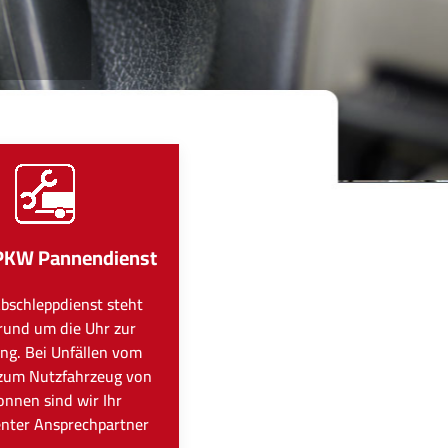
PKW Pannendienst
bschleppdienst steht
rund um die Uhr zur
ng. Bei Unfällen vom
zum Nutzfahrzeug von
onnen sind wir Ihr
nter Ansprechpartner