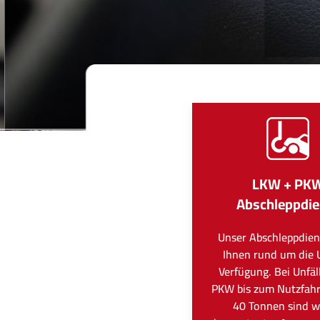
LKW + PK
Abschleppdie
Unser Abschleppdien
Ihnen rund um die 
Verfügung. Bei Unfä
PKW bis zum Nutzfah
40 Tonnen sind wi