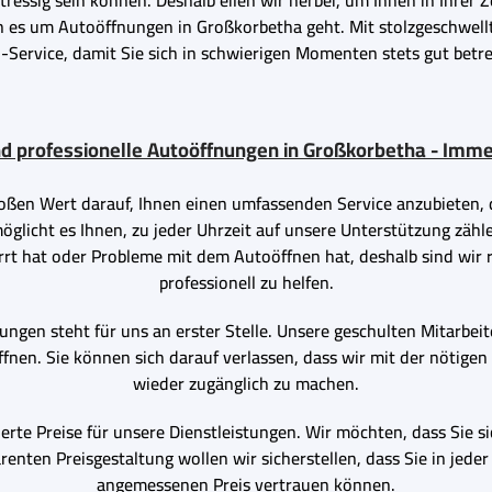
ressig sein können. Deshalb eilen wir herbei, um Ihnen in Ihrer Ze
es um Autoöffnungen in Großkorbetha geht. Mit stolzgeschwellte
-Service, damit Sie sich in schwierigen Momenten stets gut betr
nd professionelle Autoöffnungen in Großkorbetha - Imme
oßen Wert darauf, Ihnen einen umfassenden Service anzubieten, d
glicht es Ihnen, zu jeder Uhrzeit auf unsere Unterstützung zähl
rrt hat oder Probleme mit dem Autoöffnen hat, deshalb sind wir 
professionell zu helfen.
ngen steht für uns an erster Stelle. Unsere geschulten Mitarbeite
fnen. Sie können sich darauf verlassen, dass wir mit der nötige
wieder zugänglich zu machen.
lierte Preise für unsere Dienstleistungen. Wir möchten, dass S
renten Preisgestaltung wollen wir sicherstellen, dass Sie in jede
angemessenen Preis vertrauen können.