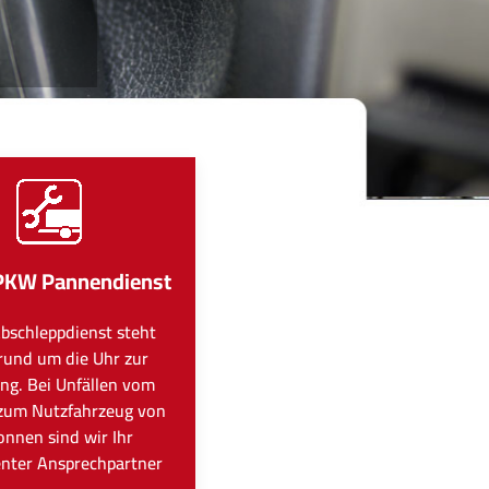
PKW Pannendienst
bschleppdienst steht
rund um die Uhr zur
ng. Bei Unfällen vom
zum Nutzfahrzeug von
onnen sind wir Ihr
nter Ansprechpartner