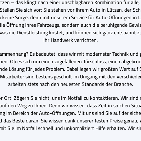
zen – das klingt nach einer unschlagbaren Kombination für alle, d
ellen Sie sich vor: Sie stehen vor Ihrem Auto in Lützen, der Schlüs
ch keine Sorge, denn mit unserem Service für Auto-Öffnungen in L
elle Öffnung Ihres Fahrzeugs, sondern auch die beruhigende Gewiss
as die Dienstleistung kostet, und können sich ganz entspannt 
ihr Handwerk verrichten.
ammenhang? Es bedeutet, dass wir mit modernster Technik und g
en. Ob es sich um einen zugefallenen Türschloss, einen abgebro
ende Lösung für jedes Problem. Dabei legen wir größten Wert auf 
Mitarbeiter sind bestens geschult im Umgang mit den verschie
arbeiten stets nach den neuesten Standards der Branche.
r Ort! Zögern Sie nicht, uns im Notfall zu kontaktieren. Wir sind
auf den Weg zu Ihnen. Denn wir wissen, dass Zeit in solchen Situa
ng im Bereich der Auto-Öffnungen. Mit uns sind Sie auf der siche
nd das Beste daran: Sie wissen dank unserer festen Preise genau,
t Sie im Notfall schnell und unkompliziert Hilfe erhalten. Wir s