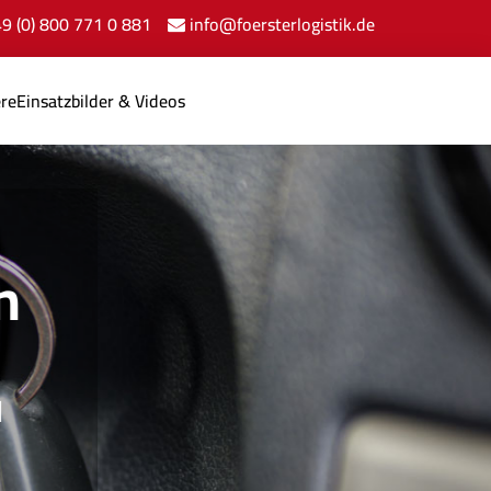
+49 (0) 800 771 0 881
info@foersterlogistik.de
ere
Einsatzbilder & Videos
n