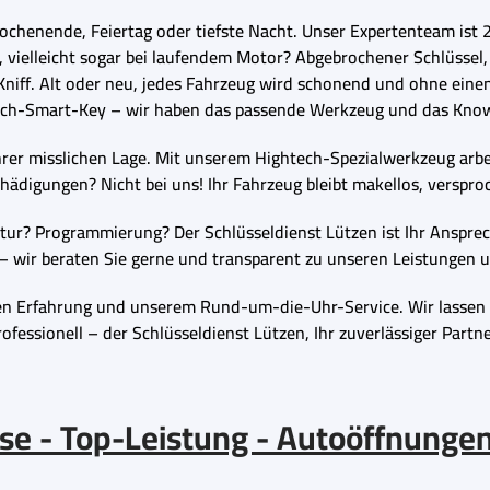
ochenende, Feiertag oder tiefste Nacht. Unser Expertenteam ist 24
 vielleicht sogar bei laufendem Motor? Abgebrochener Schlüssel,
 Kniff. Alt oder neu, jedes Fahrzeug wird schonend und ohne eine
ech-Smart-Key – wir haben das passende Werkzeug und das Kno
 Ihrer misslichen Lage. Mit unserem Hightech-Spezialwerkzeug arbe
hädigungen? Nicht bei uns! Ihr Fahrzeug bleibt makellos, verspro
ur? Programmierung? Der Schlüsseldienst Lützen ist Ihr Ansprec
 – wir beraten Sie gerne und transparent zu unseren Leistungen u
en Erfahrung und unserem Rund-um-die-Uhr-Service. Wir lassen S
rofessionell – der Schlüsseldienst Lützen, Ihr zuverlässiger Partne
ise - Top-Leistung -
Autoöffnungen