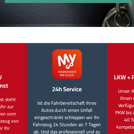
W
LKW + 
nst
24h Service
Unser A
Ihnen 
st steht
Ist die Fahrbereitschaft Ihres
Verfügu
Uhr zur
Autos durch einen Unfall
PKW bis 
llen vom
eingeschränkt schleppen wir Ihr
40 T
rzeug von
Fahrzeug 24 Stunden an 7 Tagen
kompete
r Ihr
ab. Und das professionell und zu