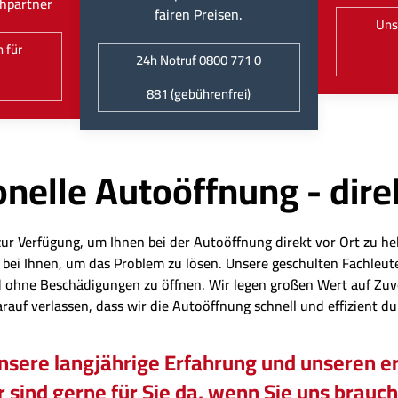
hpartner
fairen Preisen.
Uns
 für
24h Notruf 0800 771 0
881 (gebührenfrei)
nelle Autoöffnung - dire
zur Verfügung, um Ihnen bei der Autoöffnung direkt vor Ort zu hel
eit bei Ihnen, um das Problem zu lösen. Unsere geschulten Fachl
 ohne Beschädigungen zu öffnen. Wir legen großen Wert auf Zuv
arauf verlassen, dass wir die Autoöffnung schnell und effizient d
unsere langjährige Erfahrung und unseren er
 sind gerne für Sie da, wenn Sie uns brauc