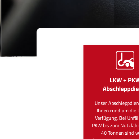
LKW + PK
Abschleppdie
Unser Abschleppdien
Ihnen rund um die 
Verfügung. Bei Unfä
PKW bis zum Nutzfah
40 Tonnen sind wi