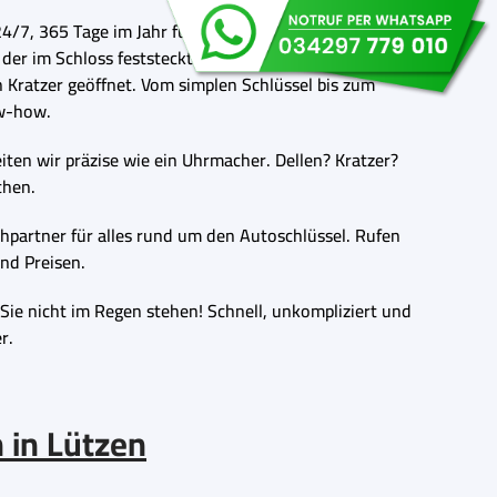
/7, 365 Tage im Jahr für Sie da und rast schneller als
 der im Schloss feststeckt? Kein Problem! Unsere
n Kratzer geöffnet. Vom simplen Schlüssel bis zum
w-how.
iten wir präzise wie ein Uhrmacher. Dellen? Kratzer?
chen.
hpartner für alles rund um den Autoschlüssel. Rufen
nd Preisen.
ie nicht im Regen stehen! Schnell, unkompliziert und
r.
 in Lützen